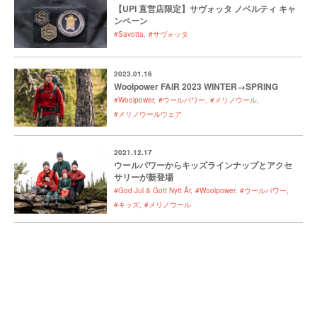
【UPI 直営店限定】サヴォッタ ノベルティ キャ
ンペーン
#Savotta
#サヴォッタ
2023.01.16
Woolpower FAIR 2023 WINTER→SPRING
#Woolpower
#ウールパワー
#メリノウール
#メリノウールウェア
2021.12.17
ウールパワーからキッズラインナップとアクセ
サリーが新登場
#God Jul & Gott Nytt År
#Woolpower
#ウールパワー
#キッズ
#メリノウール