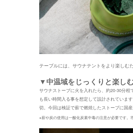
テーブルには、サウナテントをより楽しむ
▼中温域をじっくりと楽し
サウナストーブに火を入れたら、約20-30分
も長い時間入る事を想定して設計されています
切。今回は検証で薪で燃焼したストーブに国産
※薪や炭の使用は一酸化炭素中毒の注意が必要です。