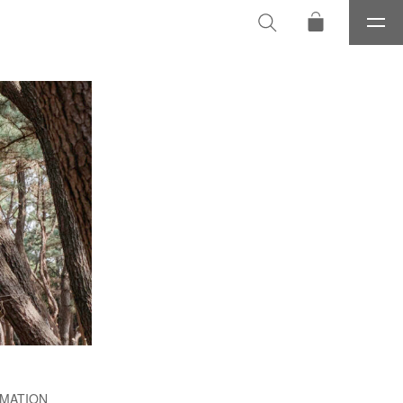
メ
ニ
ュ
ー
MATION