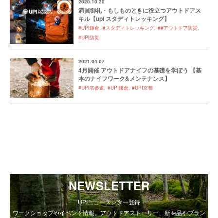
2020.10.20
満員御礼・もしものときに役立つアウトドアス
キル【upi スタディトレッキング】
#UPI鎌倉
#スタディトレッキング
##アウトドア防災
#UPI防災
2021.04.07
4月開催 アウトドアナイフの基礎を学ぼう 【基
本のナイフワーク&メンテナンス】
#UPI表参道
#UPI鎌倉
#UPI京都
NEWSLETTER
UPIニュースレター登録
ワークショップやイベント情報、アウトドアストーリー、新商品やブラン