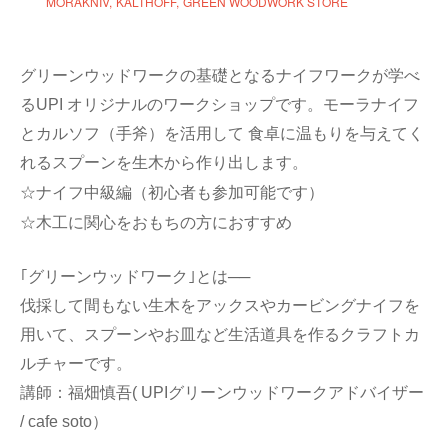
MORAKNIV
KALTHOFF
GREEN WOODWORK STORE
グリーンウッドワークの基礎となるナイフワークが学べ
るUPI オリジナルのワークショップです。モーラナイフ
とカルソフ（手斧）を活用して 食卓に温もりを与えてく
れるスプーンを生木から作り出します。
☆ナイフ中級編（初心者も参加可能です）
☆木工に関心をおもちの方におすすめ
｢グリーンウッドワーク｣とは──
伐採して間もない生木をアックスやカービングナイフを
用いて、スプーンやお皿など生活道具を作るクラフトカ
ルチャーです。
講師：福畑慎吾( UPIグリーンウッドワークアドバイザー
/ cafe soto）