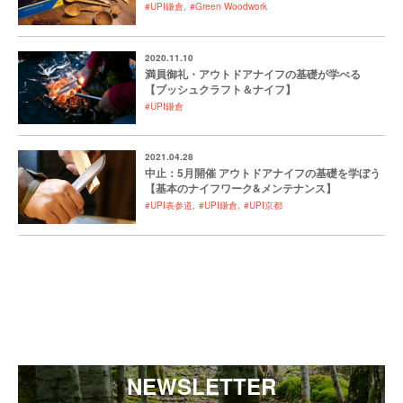
#UPI鎌倉
#Green Woodwork
2020.11.10
満員御礼・アウトドアナイフの基礎が学べる
【ブッシュクラフト＆ナイフ】
#UPI鎌倉
2021.04.28
中止：5月開催 アウトドアナイフの基礎を学ぼう
【基本のナイフワーク&メンテナンス】
#UPI表参道
#UPI鎌倉
#UPI京都
NEWSLETTER