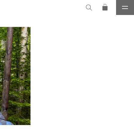
メ
ニ
ュ
ー