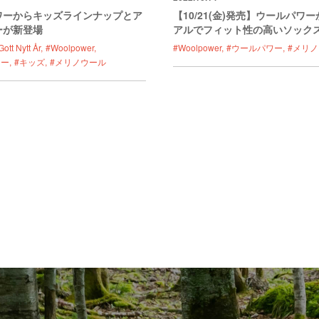
ワーからキッズラインナップとア
【10/21(金)発売】ウールパワ
ーが新登場
アルでフィット性の高いソック
ott Nytt År
#Woolpower
#Woolpower
#ウールパワー
#メリ
ワー
#キッズ
#メリノウール