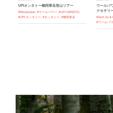
UPIオンネトー雌阿寒岳登山ツアー
ウールパ
クセサリ
#Woolpower
#ウールパワー
#UPI ONNETO
#UPI オンネトー
#オンネトー
#雌阿寒岳
#God Jul & G
#ウールパ