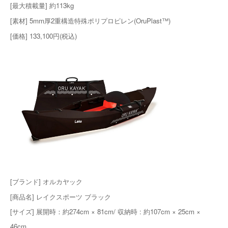
[最大積載量] 約113kg
[素材] 5mm厚2重構造特殊ポリプロピレン(OruPlast™️)
[価格] 133,100円(税込)
[ブランド] オルカヤック
[商品名] レイクスポーツ ブラック
[サイズ] 展開時：約274cm × 81cm/ 収納時 : 約107cm × 25cm ×
46cm