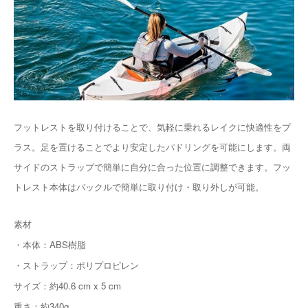
フットレストを取り付けることで、気軽に乗れるレイクに快適性をプ
ラス。足を置けることでより安定したパドリングを可能にします。両
サイドのストラップで簡単に自分に合った位置に調整できます。フッ
トレスト本体はバックルで簡単に取り付け・取り外しが可能。
素材
・本体：ABS樹脂
・ストラップ：ポリプロピレン
サイズ：約40.6 cm x 5 cm
重さ：約340g