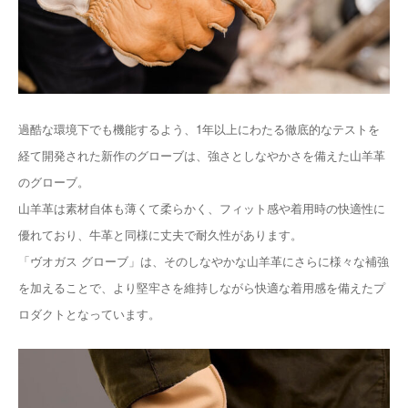
過酷な環境下でも機能するよう、1年以上にわたる徹底的なテストを
経て開発された新作のグローブは、強さとしなやかさを備えた山羊革
のグローブ。
山羊革は素材自体も薄くて柔らかく、フィット感や着用時の快適性に
優れており、牛革と同様に丈夫で耐久性があります。
「ヴオガス グローブ」は、そのしなやかな山羊革にさらに様々な補強
を加えることで、より堅牢さを維持しながら快適な着用感を備えたプ
ロダクトとなっています。