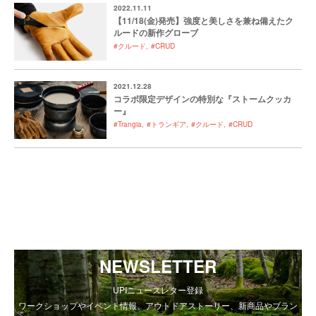
2022.11.11
【11/18(金)発売】強度と美しさを兼ね備えたク
ルードの新作グローブ
#クルード
#CRUD
2021.12.28
コラボ限定デザインの特別な『ストームクッカ
ー』
#Trangia
#トランギア
#クルード
#CRUD
NEWSLETTER
UPIニュースレター登録
ワークショップやイベント情報、アウトドアストーリー、新商品やブラン