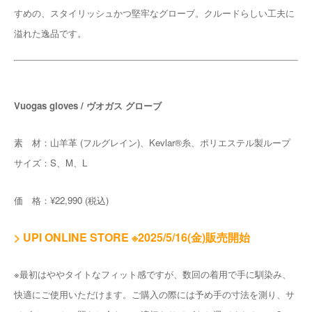
すめの、スタイリッシュかつ堅牢なグローブ。クルードらしい工夫に
溢れた逸品です。
Vuogas gloves / ヴオガス グローブ
素 材：山羊革 (フルグレイン)、Kevlar®︎糸、ポリエステル製ループ
サイズ：S、M、L
価 格：¥22,990 (税込)
> UPI ONLINE STORE ※2025/5/16(金)販売開始
※最初はややタイトなフィット感ですが、数回の着用で手に馴染み、
快適にご使用いただけます。ご購入の際には予め手の寸法を測り、サ