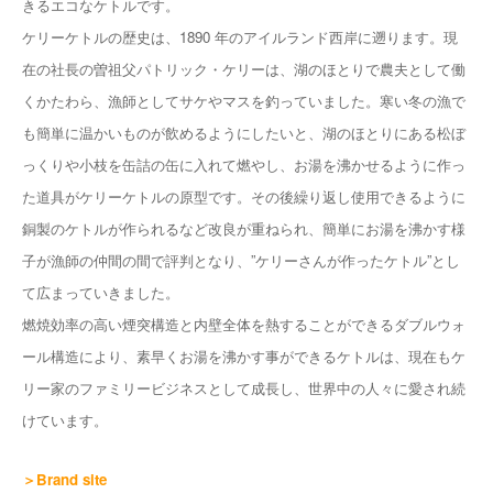
きるエコなケトルです。
ケリーケトルの歴史は、1890 年のアイルランド⻄岸に遡ります。現
在の社⻑の曽祖⽗パトリック・ケリーは、湖のほとりで農夫として働
くかたわら、漁師としてサケやマスを釣っていました。寒い冬の漁で
も簡単に温かいものが飲めるようにしたいと、湖のほとりにある松ぼ
っくりや⼩枝を⽸詰の⽸に⼊れて燃やし、お湯を沸かせるように作っ
た道具がケリーケトルの原型です。その後繰り返し使⽤できるように
銅製のケトルが作られるなど改良が重ねられ、簡単にお湯を沸かす様
⼦が漁師の仲間の間で評判となり、”ケリーさんが作ったケトル”とし
て広まっていきました。
燃焼効率の⾼い煙突構造と内壁全体を熱することができるダブルウォ
ール構造により、素早くお湯を沸かす事ができるケトルは、現在もケ
リー家のファミリービジネスとして成⻑し、世界中の⼈々に愛され続
けています。
＞Brand site