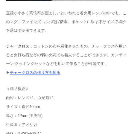
直径が小さく高倍率が望ましいといわれる着火用レンズの中でも、こ
のマグニファイング レンズは7倍率、ポケットに収まるサイズで場所
を選ばず使用できます。
チャークロス
：コットンの布を炭化させたもの。チャークロスを用い
ると火打ち石などの弱い火花でも着火することができます。カンティ
ーン クッキングセットなどを用いて作ることが可能です。
▶︎
チャークロスの作り方を知る
＜商品概要＞
内容：レンズ×1、収納袋×1
サイズ：直径40mm
厚さ：12mm(中央部)
生産国：アメリカ
価格：2,420円(税込)