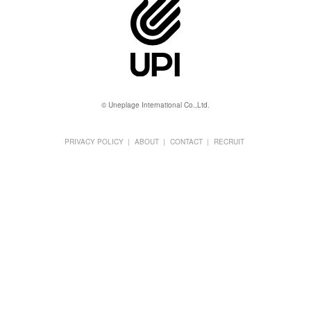
© Uneplage International Co.,Ltd.
PRIVACY POLICY
ABOUT
CONTACT
RECRUIT