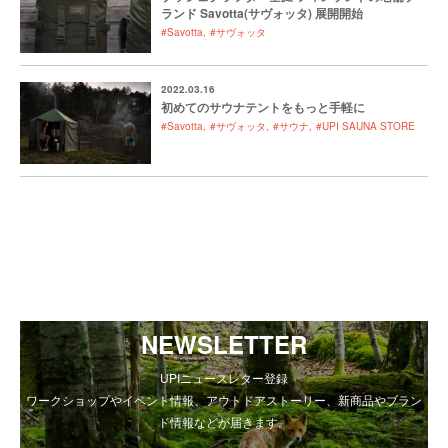
ランド Savotta(サヴォッタ) 展開開始
#Savotta
#サヴォッタ
2022.03.16
初めてのサウナテントをもっと手軽に
#Savotta
#サヴォッタ
#サウナ
#UPI SAUNA STORE
NEWSLETTER
UPIニュースレター登録
ワークショップやイベント情報、アウトドアストーリー、新商品やブラン
ド情報などが届きます。