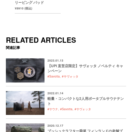
リーピング パッド
¥8910 (税込)
RELATED ARTICLES
関連記事
2023.01.13
【UPI 直営店限定】サヴォッタ ノベルティ キャ
ンペーン
#Savotta
#サヴォッタ
2022.01.14
軽量・コンパクトな2人用ポータブルサウナテン
ト
#サウナ
#Savotta
#サヴォッタ
2020.12.17
ブッシュクラフター垂涎 フィンランドの老舗ブ