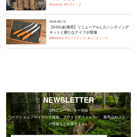
#Savotta
#サヴォッタ
2025.06.13
【6/20(金)発売】リニューアルしたハンティング
キットと新たなナイフが登場
#Morakniv
#モーラナイフ
#ハンティング
NEWSLETTER
UPIニュースレター登録
ワークショップやイベント情報、アウトドアストーリー、新商品やブラン
ド情報などが届きます。