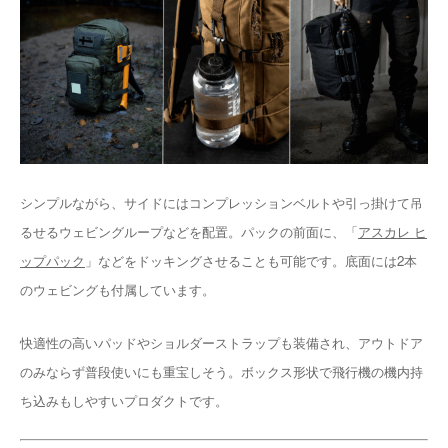
シンプルながら、サイドにはコンプレッションベルトや引っ掛けて吊
るせるウェビングループなどを配置。パックの前面に、「
アスカレ ヒ
ップパック
」などをドッキングさせることも可能です。底面には2本
のウェビングも付属しています。
快適性の高いパッドやショルダーストラップも装備され、アウトドア
のみならず普段使いにも重宝しそう。ボックス形状で飛行機の機内持
ち込みもしやすいプロダクトです。