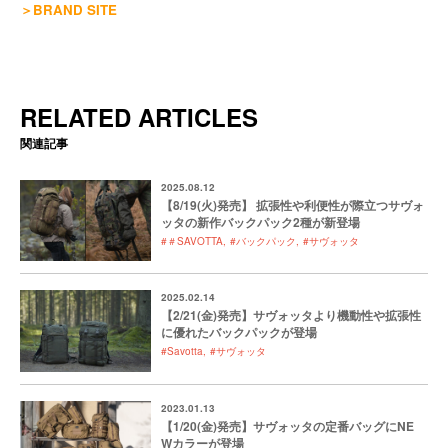
＞BRAND SITE
RELATED ARTICLES
関連記事
2025.08.12
【8/19(火)発売】 拡張性や利便性が際立つサヴォ
ッタの新作バックパック2種が新登場
#＃SAVOTTA
#バックパック
#サヴォッタ
2025.02.14
【2/21(金)発売】サヴォッタより機動性や拡張性
に優れたバックパックが登場
#Savotta
#サヴォッタ
2023.01.13
【1/20(金)発売】サヴォッタの定番バッグにNE
Wカラーが登場