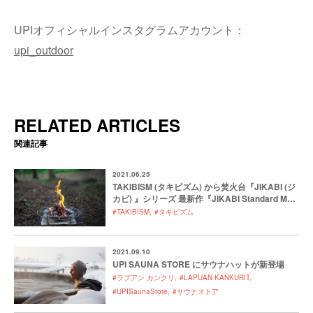
UPIオフィシャルインスタグラムアカウント：
upi_outdoor
RELATED ARTICLES
関連記事
2021.06.25
TAKIBISM (タキビズム) から焚火台『JIKABI (ジ
カビ) 』シリーズ 最新作『JIKABI Standard M
(ジカビ スタンダード M) 』が登場
#TAKIBISM
#タキビズム
2021.09.10
UPI SAUNA STORE にサウナハットが新登場
#ラプアン カンクリ
#LAPUAN KANKURIT
#UPISaunaStore
#サウナストア