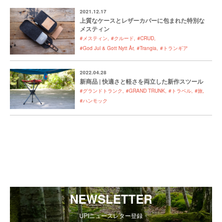
2021.12.17
上質なケースとレザーカバーに包まれた特別な
メスティン
#メスティン
#クルード
#CRUD
#God Jul & Gott Nytt År
#Trangia
#トランギア
2022.04.28
新商品 | 快適さと軽さを両立した新作スツール
#グランドトランク
#GRAND TRUNK
#トラベル
#旅
#ハンモック
NEWSLETTER
UPIニュースレター登録