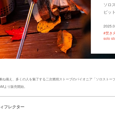
ソロ
ピット
2025.0
#焚き
solo s
兼ね備え、多くの人を魅了する二次燃焼ストーブのパイオニア「ソロストー
00AMより販売開始。
ト ディフレクター