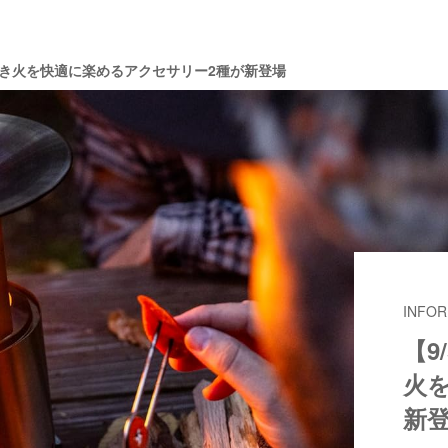
ら焚き火を快適に楽めるアクセサリー2種が新登場
INFOR
【9
火
新