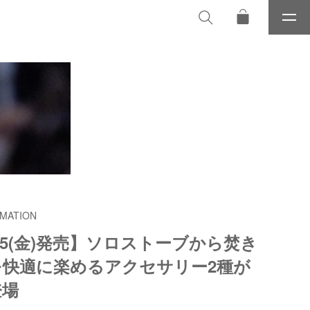
メ
ニ
ュ
ー
MATION
/5(金)発売】ソロストーブから焚き
を快適に楽めるアクセサリー2種が
登場