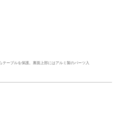
らテーブルを保護。裏面上部にはアルミ製のパーツ入
。