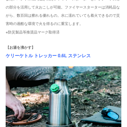
の部分を活用して火おこしが可能。ファイヤースターターは消耗品な
がら、数百回は擦れる優れもの。水に濡れていても着火できるので災
害時の過酷な環境で火を得るのに重宝します。
※防災製品等推奨品マーク取得済
【お湯を沸かす】
ケリーケトル トレッカー 0.6L ステンレス