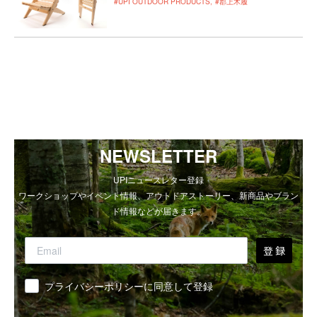
#UPI OUTDOOR PRODUCTS
#郡上木履
NEWSLETTER
UPIニュースレター登録
ワークショップやイベント情報、アウトドアストーリー、新商品やブラン
ド情報などが届きます。
登 録
同意
プライバシーポリシーに同意して登録