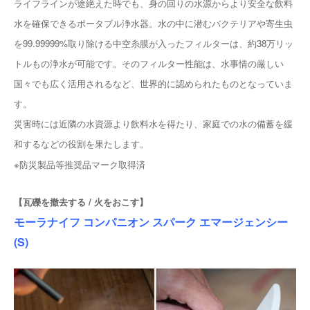
ライフラインが途絶えた時でも、身の回りの水源からより安全な飲料
水を確保できるポータブル浄水器。水の中に潜むバクテリアや寄生虫
を99.99999%取り除ける中空糸膜が入ったフィルターは、約38万リッ
トルもの浄水が可能です。そのフィルター性能は、水事情の厳しい
国々でも広く活用されるなど、世界的に認められたものとなっていま
す。
災害時には近隣の水資源より飲料水を得たり、家庭での水の備蓄を緩
和するなどの役割を果たします。
※防災製品等推奨品マーク取得済
【瓦礫を撤去する / 火をおこす】
モーラナイフ コンパニオン スパーク エマージェンシー
(S)