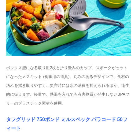
ボックス型になる取り皿2枚と折り畳みのカップ、スポークがセット
になったメスキット (食事用の道具)。丸みのあるデザインで、食材の
汚れを拭き取りやすく、災害時には水の消費を抑えられるほか、衛生
的に扱えます。軽量で、熱湯を入れても有害物質が発生しないBPAフ
リーのプラスチック素材を使用。
タフグリッド 750ポンド ミルスペック パラコード 50フ
ィート