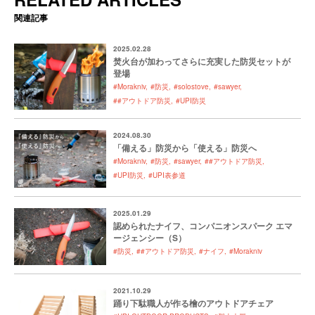
関連記事
2025.02.28
焚火台が加わってさらに充実した防災セットが
登場
#Morakniv
#防災
#solostove
#sawyer
##アウトドア防災
#UPI防災
2024.08.30
「備える」防災から「使える」防災へ
#Morakniv
#防災
#sawyer
##アウトドア防災
#UPI防災
#UPI表参道
2025.01.29
認められたナイフ、コンパニオンスパーク エマ
ージェンシー（S）
#防災
##アウトドア防災
#ナイフ
#Morakniv
2021.10.29
踊り下駄職人が作る檜のアウトドアチェア