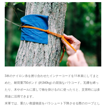
3本のナイロン糸を撚り合わせたインナーコードを11本束にしてまと
めた、耐荷重750ポンド (約340kg) の屈強なパラコード。瓦礫を縛っ
たり、木やポールに渡して物を掛けるのに使ったりと、災害時には多
用途に活用できます。
米軍では、重たい救援物資をパラシュート下降させる際のロープとし