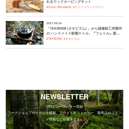
れるウッドカービングキット
#Green Woodwork
#グリーンウッドワーク
2021.09.24
「TAKIBISM (タキビズム) 」から槙塚鉄工所製作
の ハンドメイド鉄製ケトル、『フェトル』新登
場
#TAKIBISM
#タキビズム
NEWSLETTER
UPIニュースレター登録
ワークショップやイベント情報、アウトドアストーリー、新商品やブラン
ド情報などが届きます。