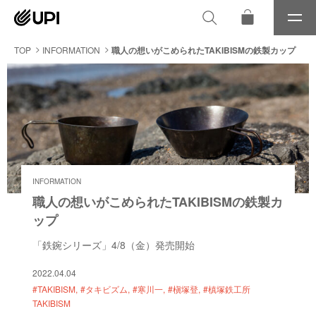
メ
ニ
ュ
TOP
INFORMATION
職人の想いがこめられたTAKIBISMの鉄製カップ
ー
INFORMATION
職人の想いがこめられたTAKIBISMの鉄製カ
ップ
「鉄鋺シリーズ」4/8（金）発売開始
2022.04.04
#TAKIBISM
#タキビズム
#寒川一
#槇塚登
#槙塚鉄工所
TAKIBISM