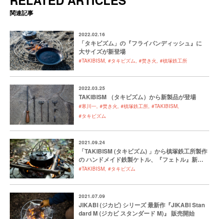
関連記事
2022.02.16
「タキビズム」の『フライパンディッシュ』に
大サイズが新登場
#TAKIBISM
#タキビズム
#焚き火
#槙塚鉄工所
2022.03.25
TAKIBISM （タキビズム）から新製品が登場
#寒川一
#焚き火
#槙塚鉄工所
#TAKIBISM
#タキビズム
2021.09.24
「TAKIBISM (タキビズム) 」から槙塚鉄工所製作
の ハンドメイド鉄製ケトル、『フェトル』新登
場
#TAKIBISM
#タキビズム
2021.07.09
JIKABI (ジカビ) シリーズ 最新作『JIKABI Stan
dard M (ジカビ スタンダード M)』 販売開始