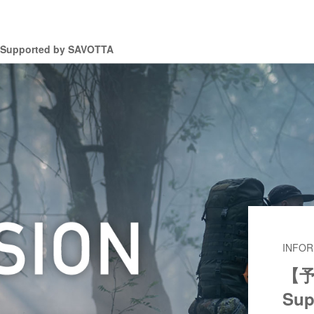
upported by SAVOTTA
INFOR
【予
Sup