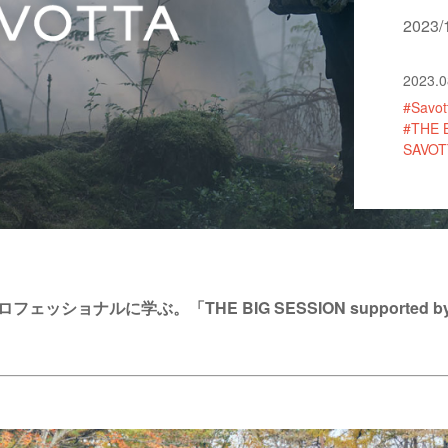
202
2023.0
#Savot
#THE 
SAVOT
ナルに学ぶ。「THE BIG SESSION supported by S