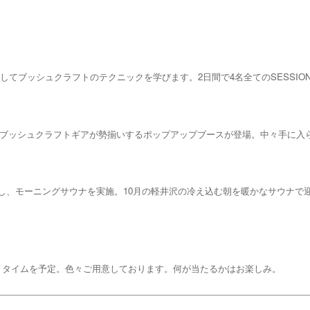
を通してブッシュクラフトのテクニックを学びます。2日間で4名全てのSESSI
選したブッシュクラフトギアが勢揃いするポップアップブースが登場。中々手に
れをし、モーニングサウナを実施。10月の軽井沢の冷え込む朝を暖かなサウナ
トタイムを予定。色々ご用意しております。何が当たるかはお楽しみ。