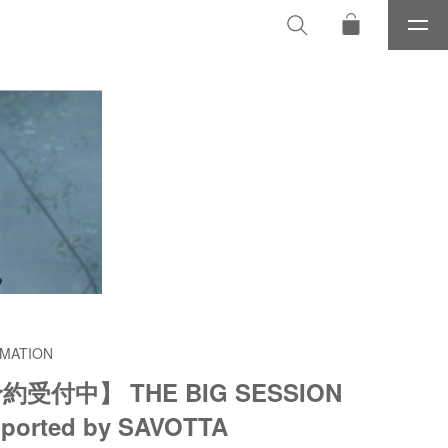
メ
ニ
ュ
ー
MATION
約受付中】 THE BIG SESSION
ported by SAVOTTA