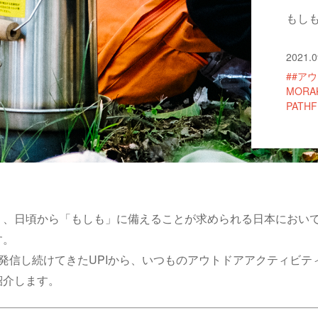
もし
2021.0
##ア
MORA
PATHF
く、日頃から「もしも」に備えることが求められる日本におい
す。
発信し続けてきたUPIから、いつものアウトドアアクティビ
紹介します。