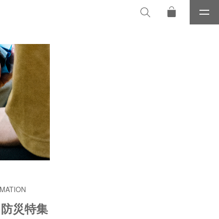
メ
ニ
ュ
ー
MATION
I 防災特集