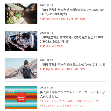
2022.12.21
【UPI 店舗】年末年始 休業のお知らせ 2022/12/
31(土)~2023/1/3(火)
#UPI京都
#UPI表参道
#UPI
#UPI鎌倉
2020.12.15
【UPI直営店】年末年始 休業のお知らせ 2020/1
2/30(水)~2021/1/3(日)
#UPI鎌倉
#UPI京都
2021.12.26
【UPI 店舗】年末年始休業のお知らせ(12/31-1/3)
#UPI表参道
#UPI
#UPI鎌倉
#UPI京都
2022.11.21
再入荷 │元祖コンパクトチェア「エーライト」が
入荷しました
#グランドトランク
#GRAND TRUNK
#ハンモック
#コンパクトチェア
#アウトドアチェア