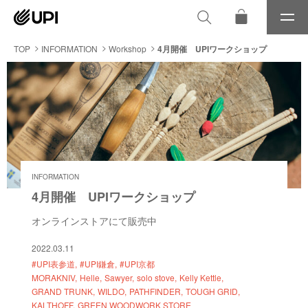
メ
ニ
ュ
TOP
INFORMATION
Workshop
4月開催 UPIワークショップ
ー
INFORMATION
4月開催 UPIワークショップ
オンラインストアにて販売中
2022.03.11
#UPI表参道
#UPI鎌倉
#UPI京都
MORAKNIV
Helle
Sawyer
solo stove
Kelly Kettle
GRAND TRUNK
WILDO
PATHFINDER
TOUGH GRID
KALTHOFF
GREEN WOODWORK STORE