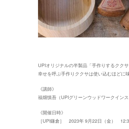
UPIオリジナルの半製品「手作りするクク
幸せを呼ぶ手作りククサは使い込むほどに
《講師》
福畑慎吾（UPIグリーンウッドワークイン
《開催日時》
［UPI鎌倉］ 2023年 9月22日（金） 12:30 