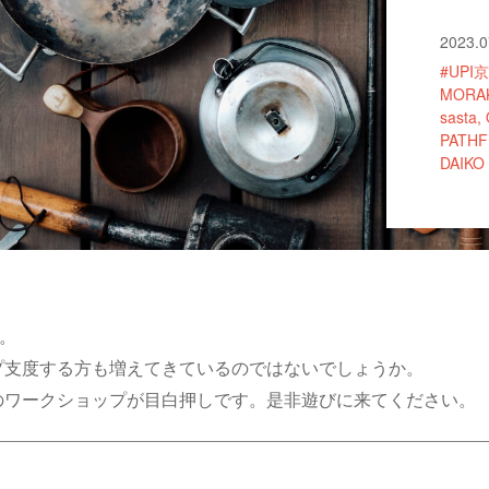
2023.0
#UPI
MORA
sasta
PATHF
DAIKO
。
プ支度する方も増えてきているのではないでしょうか。
のワークショップが目白押しです。是非遊びに来てください。
】