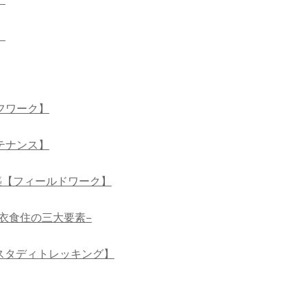
】
フワーク】
テナンス】
築【フィールドワーク】
衣食住の三大要素−
 スタディトレッキング】