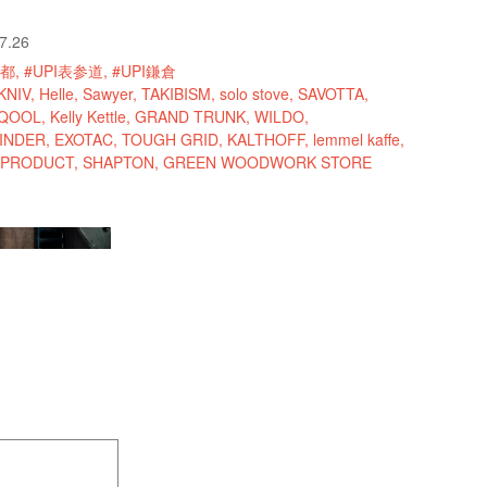
7.26
京都
#UPI表参道
#UPI鎌倉
KNIV
Helle
Sawyer
TAKIBISM
solo stove
SAVOTTA
QOOL
Kelly Kettle
GRAND TRUNK
WILDO
INDER
EXOTAC
TOUGH GRID
KALTHOFF
lemmel kaffe
 PRODUCT
SHAPTON
GREEN WOODWORK STORE