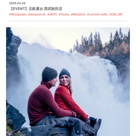
2025.04.25
【EVENT】北欧屋台 西武秋田店
#Woolpower
#skeppshult
#JÄRV
#Sasta
#Morakniv
#Lemmel kaffe
#DALUM