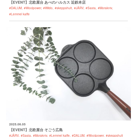
【EVENT】北欧屋台 あべのハルカス 近鉄本店
#DALUM
#Woolpower
#Wildo
#skeppshult
#JÄRV
#Sasta
#Morakniv
#Lemmel kaffe
2025.06.05
【EVENT】北欧屋台 そごう広島
#JÄRV
#Sasta
#Morakniv
#Lemmel kaffe
#DALUM
#Woolpower
#skeppshult