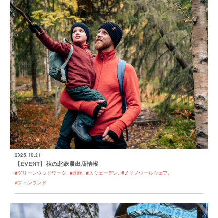
2025.10.21
【EVENT】秋の北欧展出店情報
#グリーンウッドワーク
#北欧
#スウェーデン
#メリノウールウェア
#フィンランド