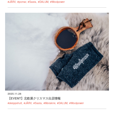
#JÄRV
#pomar
#Sasta
#DALUM
#Woolpower
2025.11.26
【EVENT】北欧展クリスマス出店情報
#skeppshult
#JÄRV
#Sasta
#Morakniv
#DALUM
#Woolpower