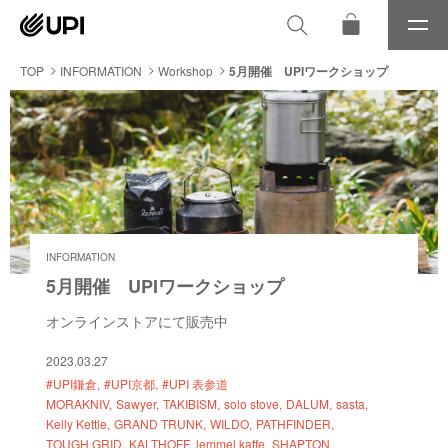
メ
ニ
ュ
TOP
INFORMATION
Workshop
5月開催 UPIワークショップ
ー
INFORMATION
5月開催 UPIワークショップ
オンラインストアにて販売中
2023.03.27
#UPI鎌倉
#UPI京都
#UPI 表参道
MORAKNIV
Sawyer
TAKIBISM
solo stove
DALUM
sasta
Kelly Kettle
GRAND TRUNK
WILDO
PATHFINDER
TOUGH GRID
KALTHOFF
lemmel kaffe
SHAPTON