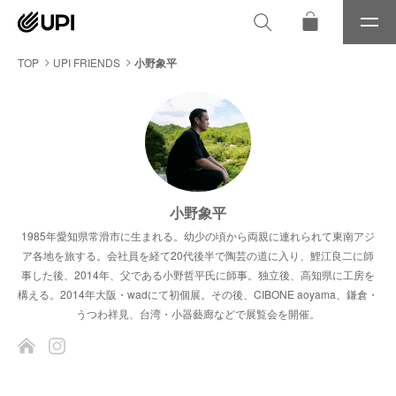
メ
ニ
ュ
TOP
UPI FRIENDS
小野象平
ー
小野象平
1985年愛知県常滑市に生まれる。幼少の頃から両親に連れられて東南アジ
ア各地を旅する。会社員を経て20代後半で陶芸の道に入り、鯉江良二に師
事した後、2014年、父である小野哲平氏に師事。独立後、高知県に工房を
構える。2014年大阪・wadにて初個展。その後、CIBONE aoyama、鎌倉・
うつわ祥見、台湾・小器藝廊などで展覧会を開催。