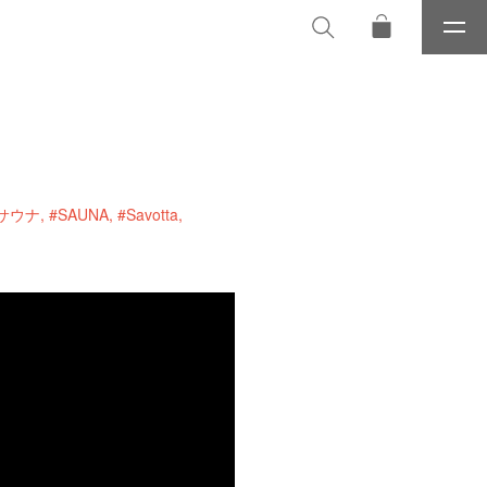
メ
ニ
ュ
ー
サウナ
#SAUNA
#Savotta