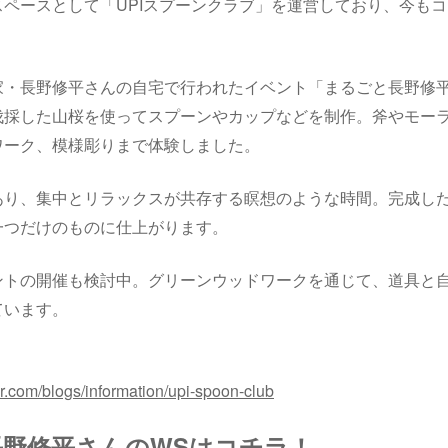
ペースとして「UPIスプーンクラブ」を運営しており、今も
・長野修平さんの自宅で行われたイベント「まるごと長野修平
伐採した山桜を使ってスプーンやカップなどを制作。斧やモー
ワーク、模様彫りまで体験しました。
あり、集中とリラックスが共存する瞑想のような時間。完成し
一つだけのものに仕上がります。
ントの開催も検討中。グリーンウッドワークを通じて、道具と
ています。
or.com/blogs/information/upi-spoon-club
2日 長野修平さんのWSはコチラ！