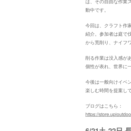
は、その自由な作業ス
動中です。
今回は、クラフト作家
紹介。参加者は庭で
から荒削り、ナイフ
削る作業は没入感が
個性が表れ、世界に
今後は一般向けイベ
楽しむ時間を提案し
ブログはこちら：
https://store.upioutdo
6/21土-2