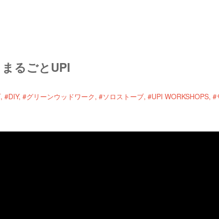
まるごとUPI
プ
#DIY
#グリーンウッドワーク
#ソロストーブ
#UPI WORKSHOPS
#