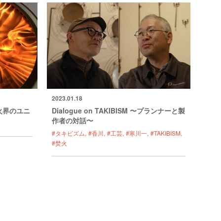
2023.01.18
火界のユニ
Dialogue on TAKIBISM 〜プランナーと製
作者の対話〜
#タキビズム
#香川
#工芸
#寒川一
#TAKIBISM
#焚火