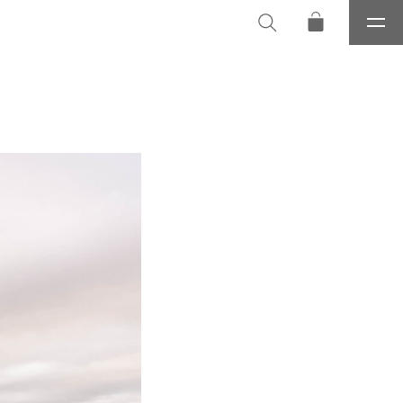
メ
ニ
ュ
ー