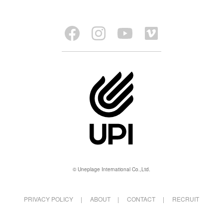
© Uneplage International Co.,Ltd.
PRIVACY POLICY
ABOUT
CONTACT
RECRUIT