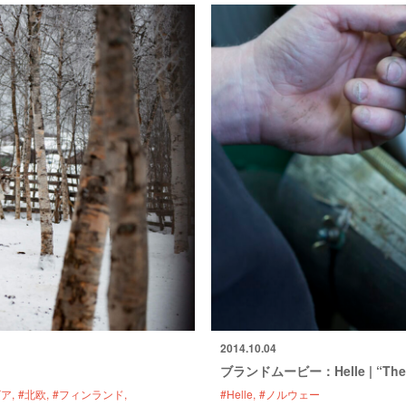
2014.10.04
。
ブランドムービー：Helle | “There a
ビア
#北欧
#フィンランド
#Helle
#ノルウェー