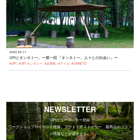
2022.05.11
UPIとオンネトー。〜第一回 「オンネトー、人々との出会い」〜
#UPI
#UPI オンネトー
#足寄町
#アイヌ
#ONNETO
NEWSLETTER
UPIニュースレター登録
ワークショップやイベント情報、アウトドアストーリー、新商品やブラン
ド情報などが届きます。