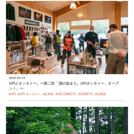
2022.06.19
UPIとオンネトー。〜第二回 「旅の始まり。UPIオンネトー、オープ
ン！」〜
#UPI
#UPI オンネトー
#足寄町
#UPI ONNETO
#ONNETO
#北海道