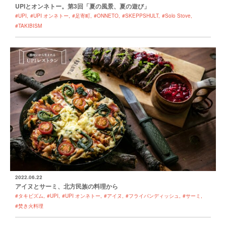
UPIとオンネトー。第3回「夏の風景、夏の遊び」
#UPI
#UPI オンネトー
#足寄町
#ONNETO
#SKEPPSHULT
#Solo Stove
#TAKIBISM
2022.06.22
アイヌとサーミ、北方民族の料理から
#タキビズム
#UPI
#UPI オンネトー
#アイヌ
#フライパンディッシュ
#サーミ
#焚き火料理