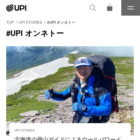
メ
ニ
ュ
TOP
UPI STORIES
#UPI オンネトー
ー
#UPI オンネトー
UPI STORIES
北海道の登山ガイドによるウールパワーイ