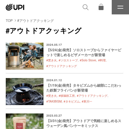
メ
ニ
ュ
TOP
#アウトドアクッキング
ー
#アウトドアクッキング
2024.05.17
【5/24(金)発売】ソロストーブからファイヤーピ
ットで楽しめるピザメーカーが新登場
#焚き火
#ソロストーブ
#Solo Stove
#料理
#アウトドアクッキング
2024.01.12
【1/19(金)発売】タキビズムから細部にこだわっ
た鉄製フライパンが新登場
#焚き火
#槙塚鉄工所
#アウトドアクッキング
#TAKIBISM
#タキビズム
#寒川一
2023.03.27
【3/31(金)発売】アウトドアで気軽に楽しめるス
ウェーデン風パンケーキミックス