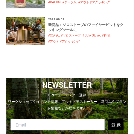
#DALUM
#ダーラム
#アウトドアクッキング
2022.09.09
新商品：ソロストーブのファイヤーピットをク
ッキングツールに
#焚き火
#ソロストーブ
#Solo Stove
#料理
#アウトドアクッキング
NEWSLETTER
UPIニュースレター登録
ワークショップやイベント情報、アウトドアストーリー、新商品やブラン
ド情報などが届きます。
登 録