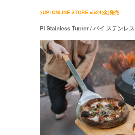
>UPI ONLINE STORE ※5/24(金)発売
Pi Stainless Turner / パイ ステ