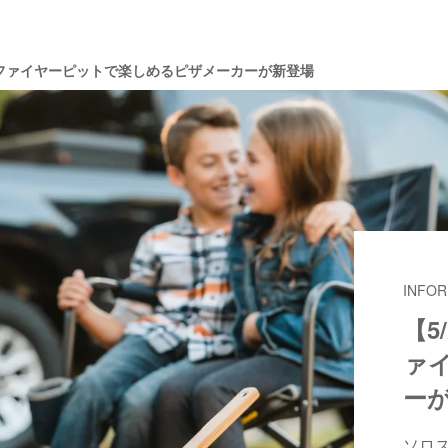
からファイヤーピットで楽しめるピザメーカーが新登場
INFOR
【5
ァ
ー
ソロス