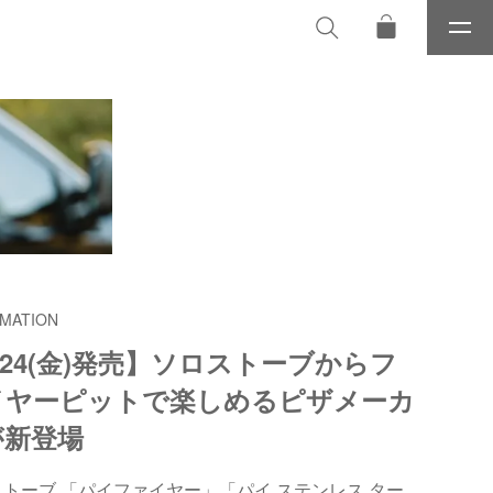
メ
ニ
ュ
ー
MATION
/24(金)発売】ソロストーブからフ
イヤーピットで楽しめるピザメーカ
が新登場
トーブ 「パイファイヤー」「パイ ステンレス ター