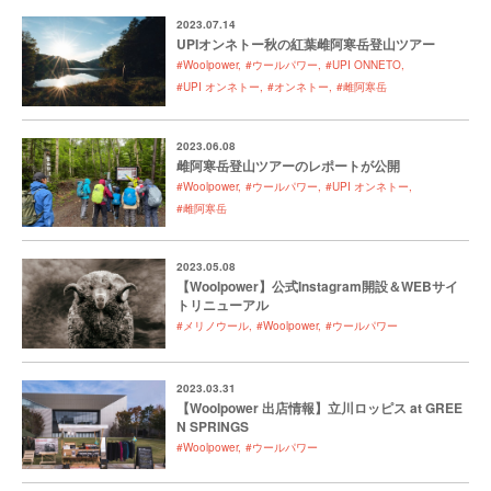
2023.07.14
UPIオンネトー秋の紅葉雌阿寒岳登山ツアー
#Woolpower
#ウールパワー
#UPI ONNETO
#UPI オンネトー
#オンネトー
#雌阿寒岳
2023.06.08
雌阿寒岳登山ツアーのレポートが公開
#Woolpower
#ウールパワー
#UPI オンネトー
#雌阿寒岳
2023.05.08
【Woolpower】公式Instagram開設＆WEBサイ
トリニューアル
#メリノウール
#Woolpower
#ウールパワー
2023.03.31
【Woolpower 出店情報】立川ロッピス at GREE
N SPRINGS
#Woolpower
#ウールパワー