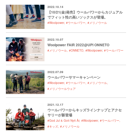
2022.10.14
【10/21(金)発売】ウールパワーからカジュアル
でフィット性の高いソックスが登場。
#Woolpower
#ウールパワー
#メリノウール
2022.10.07
Woolpower FAIR 2022@UPI ONNETO
#メリノウール
#ONNETO
#Woolpower
#ウールパワー
2022.07.09
ウールパワーサマーキャンペーン
#Woolpower
#ウールパワー
#メリノウール
#メリノウールウェア
2021.12.17
ウールパワーからキッズラインナップとアクセ
サリーが新登場
#God Jul & Gott Nytt År
#Woolpower
#ウールパワー
#キッズ
#メリノウール