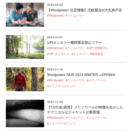
2023.03.22
【Woolpower 出店情報】北欧屋台in大丸神戸店
#Woolpower
#ウールパワー
2023.03.01
UPIオンネトー雌阿寒岳登山ツアー
#Woolpower
#ウールパワー
#UPI ONNETO
#UPI オンネトー
#オンネトー
#雌阿寒岳
2023.01.16
Woolpower FAIR 2023 WINTER→SPRING
#Woolpower
#ウールパワー
#メリノウール
#メリノウールウェア
2022.11.25
【12/2(金)発売】メリノウールの特徴を生かした
テクニカルなジャケットが新登場
#Woolpower
#ウールパワー
#メリノウール
#メリノウールウェア