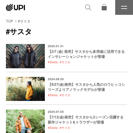
メ
ニ
ュ
TOP
#サスタ
ー
#サスタ
2025.01.31
【2/7 (金) 発売】サスタから多用途に活用できる
インサレーションジャケットが登場
#Sasta
#サスタ
2024.09.20
【9/27(金)発売】サスタから人気のロウヒッコシ
リーズよりアノラックモデルが登場
#Sasta
#サスタ
2024.07.05
【7/12(金)発売】サスタから3シーズン活躍する
新作ジャケット&トラウザーが登場
#Sasta
#サスタ