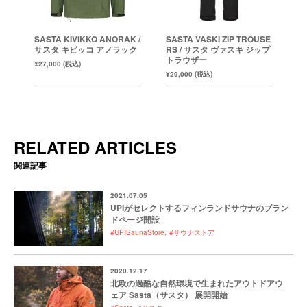
SASTA KIVIKKO ANORAK /
SASTA VASKI ZIP TROUSE
サスタ キビッコ アノラック
RS / サスタ ヴァスキ ジップ
トラウザー
¥27,000 (税込)
¥29,000 (税込)
RELATED ARTICLES
関連記事
2021.07.05
UPIがセレクトするフィンランドサウナのブラン
ドページ開設
#UPISaunaStore
#サウナストア
2020.12.17
北欧の過酷な自然環境で生まれたアウトドアウ
ェア Sasta（サスタ） 展開開始