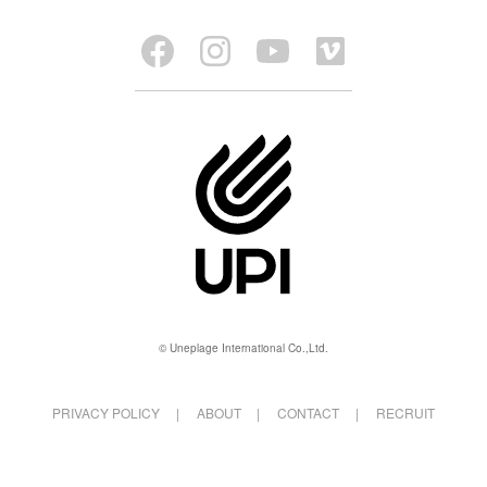
© Uneplage International Co.,Ltd.
PRIVACY POLICY
ABOUT
CONTACT
RECRUIT