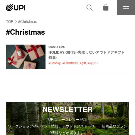
メ
ニ
ュ
TOP
#Christmas
ー
#Christmas
2022.11.25
HOLIDAY GIFTS -失敗しないアウトドアギフト
特集-
#Holiday
#Christmas
#gift
#ギフト
NEWSLETTER
UPIニュースレター登録
ワークショップやイベント情報、アウトドアストーリー、新商品やブラン
ド情報などが届きます。