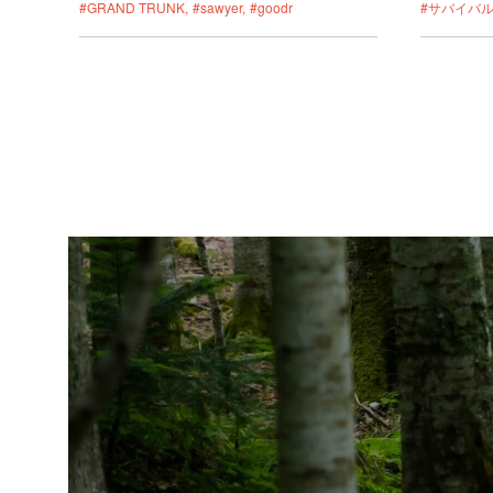
#GRAND TRUNK
#sawyer
#goodr
#サバイバ