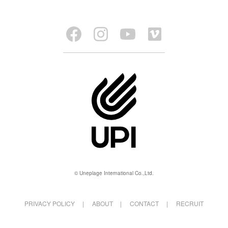
© Uneplage International Co.,Ltd.
PRIVACY POLICY
ABOUT
CONTACT
RECRUIT