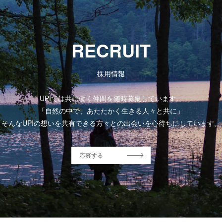
RECRUIT
採用情報
UPIでは共に働く仲間を随時募集しています。
「自然の中で、あたたかく生きる人々と共に」
そんなUPIの想いを共有できる方々との出会いを心待ちにしています。
応募する