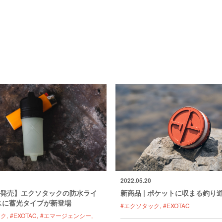
2022.05.20
(木)発売】エクソタックの防水ライ
新商品 | ポケットに収まる釣り
スに蓄光タイプが新登場
#エクソタック
#EXOTAC
ック
#EXOTAC
#エマージェンシー