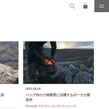
メ
ニ
ュ
ー
2021.09.24
道具
バッグ内の小物整理に活躍するポーチが新
発売
#Savotta
#サヴォッタ
#エクソタック