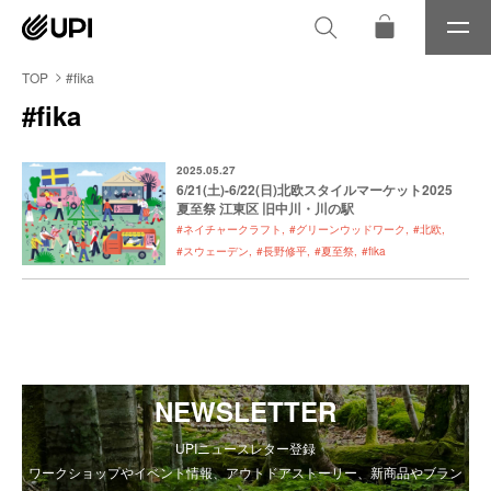
メ
ニ
ュ
TOP
#fika
ー
#fika
2025.05.27
6/21(土)-6/22(日)北欧スタイルマーケット2025
夏至祭 江東区 旧中川・川の駅
#ネイチャークラフト
#グリーンウッドワーク
#北欧
#スウェーデン
#長野修平
#夏至祭
#fika
NEWSLETTER
UPIニュースレター登録
ワークショップやイベント情報、アウトドアストーリー、新商品やブラン