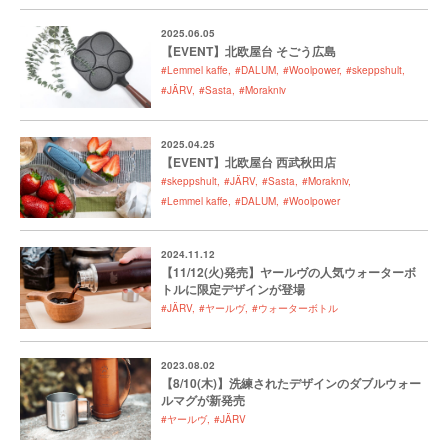
2025.06.05
【EVENT】北欧屋台 そごう広島
#Lemmel kaffe
#DALUM
#Woolpower
#skeppshult
#JÄRV
#Sasta
#Morakniv
2025.04.25
【EVENT】北欧屋台 西武秋田店
#skeppshult
#JÄRV
#Sasta
#Morakniv
#Lemmel kaffe
#DALUM
#Woolpower
2024.11.12
【11/12(火)発売】ヤールヴの人気ウォーターボ
トルに限定デザインが登場
#JÄRV
#ヤールヴ
#ウォーターボトル
2023.08.02
【8/10(木)】洗練されたデザインのダブルウォー
ルマグが新発売
#ヤールヴ
#JÄRV