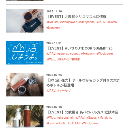
2025.11.26
【EVENT】北欧展クリスマス出店情報
#DALUM
#Woolpower
#skeppshult
#JÄRV
#Sasta
#Morakniv
2025.10.01
【EVENT】ALPS OUTDOOR SUMMIT ’25
#JÄRV
#sawyer
#goodr
#Morakniv
#Woolpower
#Wildo
#GRAND TRUNK
2025.07.25
【8/1(金) 発売】ヤールヴからカップ付きの大き
めボトルが新登場
#JÄRV
#ヤールヴ
2025.07.16
【EVENT】北欧屋台 あべのハルカス 近鉄本店
#Wildo
#skeppshult
#JÄRV
#Sasta
#Morakniv
#Lemmel kaffe
#DALUM
#Woolpower