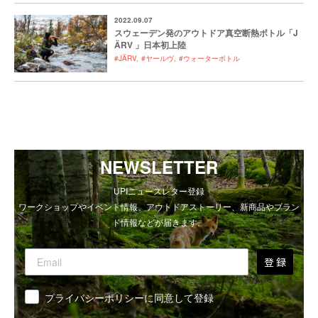
2022.09.07
スウェーデン発のアウトドア真空断熱ボトル「J
ÄRV 」日本初上陸
#JÄRV
#ヤールヴ
#ウォーターボトル
NEWSLETTER
UPIニュースレター登録
ワークショップやイベント情報、アウトドアストーリー、新商品やブラン
ド情報などが届きます。
登 録
同意
プライバシーポリシーに同意して登録