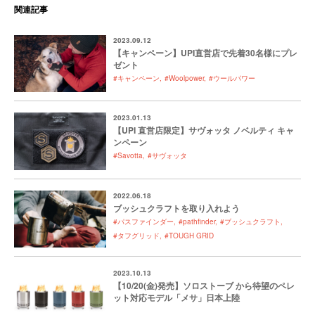
関連記事
2023.09.12
【キャンペーン】UPI直営店で先着30名様にプレ
ゼント
#キャンペーン
#Woolpower
#ウールパワー
2023.01.13
【UPI 直営店限定】サヴォッタ ノベルティ キャ
ンペーン
#Savotta
#サヴォッタ
2022.06.18
ブッシュクラフトを取り入れよう
#パスファインダー
#pathfinder
#ブッシュクラフト
#タフグリッド
#TOUGH GRID
2023.10.13
【10/20(金)発売】ソロストーブ から待望のペレ
ット対応モデル「メサ」日本上陸