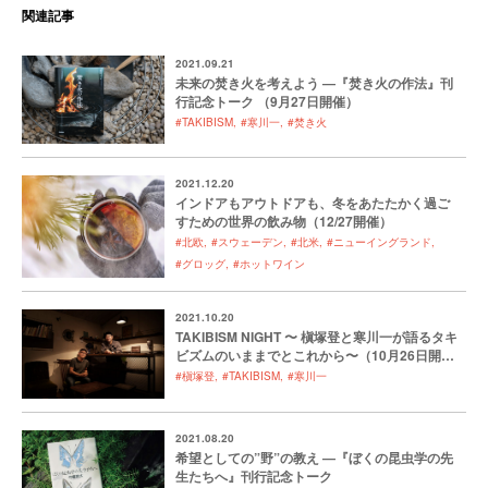
関連記事
2021.09.21
未来の焚き火を考えよう —『焚き火の作法』刊
行記念トーク （9月27日開催）
#TAKIBISM
#寒川一
#焚き火
2021.12.20
インドアもアウトドアも、冬をあたたかく過ご
すための世界の飲み物（12/27開催）
#北欧
#スウェーデン
#北米
#ニューイングランド
#グロッグ
#ホットワイン
2021.10.20
TAKIBISM NIGHT 〜 槇塚登と寒川一が語るタキ
ビズムのいままでとこれから〜（10月26日開
催）
#槇塚登
#TAKIBISM
#寒川一
2021.08.20
希望としての”野”の教え —『ぼくの昆虫学の先
生たちへ』刊行記念トーク