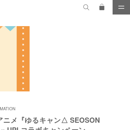
メ
ニ
ュ
ー
MATION
アニメ『ゆるキャン△ SEOSON
× UPI コラボキャンペーン