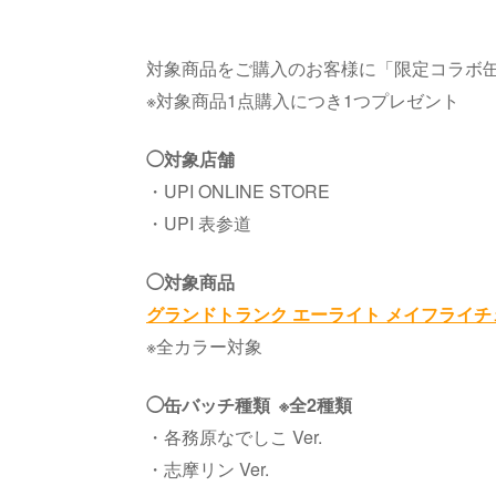
対象商品をご購入のお客様に「限定コラボ缶
※対象商品1点購入につき1つプレゼント
◯対象店舗
・UPI ONLINE STORE
・UPI 表参道
◯対象商品
グランドトランク エーライト メイフライチ
※全カラー対象
◯缶バッチ種類 ※全2種類
・各務原なでしこ Ver.
・志摩リン Ver.