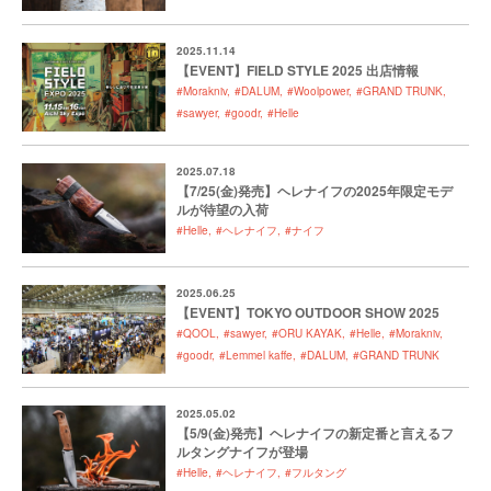
2025.11.14
【EVENT】FIELD STYLE 2025 出店情報
#Morakniv
#DALUM
#Woolpower
#GRAND TRUNK
#sawyer
#goodr
#Helle
2025.07.18
【7/25(金)発売】ヘレナイフの2025年限定モデ
ルが待望の入荷
#Helle
#ヘレナイフ
#ナイフ
2025.06.25
【EVENT】TOKYO OUTDOOR SHOW 2025
#QOOL
#sawyer
#ORU KAYAK
#Helle
#Morakniv
#goodr
#Lemmel kaffe
#DALUM
#GRAND TRUNK
2025.05.02
【5/9(金)発売】ヘレナイフの新定番と言えるフ
ルタングナイフが登場
#Helle
#ヘレナイフ
#フルタング