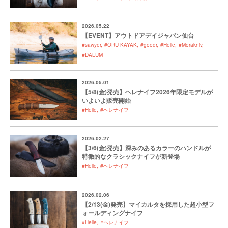
2026.05.22
【EVENT】アウトドアデイジャパン仙台
#sawyer
#ORU KAYAK
#goodr
#Helle
#Morakniv
#DALUM
2026.05.01
【5/8(金)発売】ヘレナイフ2026年限定モデルが
いよいよ販売開始
#Helle
#ヘレナイフ
2026.02.27
【3/6(金)発売】深みのあるカラーのハンドルが
特徴的なクラシックナイフが新登場
#Helle
#ヘレナイフ
2026.02.06
【2/13(金)発売】マイカルタを採用した超小型フ
ォールディングナイフ
#Helle
#ヘレナイフ