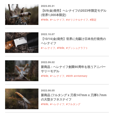
2023.05.31
【6/9(金)発売】ヘレナイフの2023年限定モデル
(世界1,000本限定)
#Helle
#ヘレナイフ
#オリジナルナイフ
#限定
2022.10.07
【10/14(金)発売】世界に先駆け日本先行発売の
ヘレナイフ
#ヘレナイフ
#Helle
#ブッシュクラフト
2022.09.02
新商品：ヘレナイフ創業90周年を祝うアニバー
サリーモデル
#Helle
#ヘレナイフ
#90th anniversary
2022.08.05
新商品 |フルタング x 刃長147mm x 刃厚3.7mm
の大型タフネスナイフ
#Helle
#ヘレナイフ
#フルタング