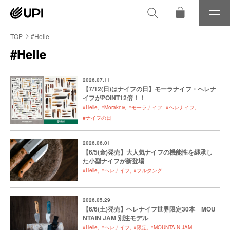
メ
ニ
ュ
TOP
#Helle
ー
#Helle
2026.07.11
【7/12(日)はナイフの日】モーラナイフ・ヘレナ
イフがPOINT12倍！！
#Helle
#Morakniv
#モーラナイフ
#ヘレナイフ
#ナイフの日
2026.06.01
【6/5(金)発売】大人気ナイフの機能性を継承し
た小型ナイフが新登場
#Helle
#ヘレナイフ
#フルタング
2026.05.29
【6/6(土)発売】ヘレナイフ世界限定30本 MOU
NTAIN JAM 別注モデル
#Helle
#ヘレナイフ
#限定
#MOUNTAIN JAM