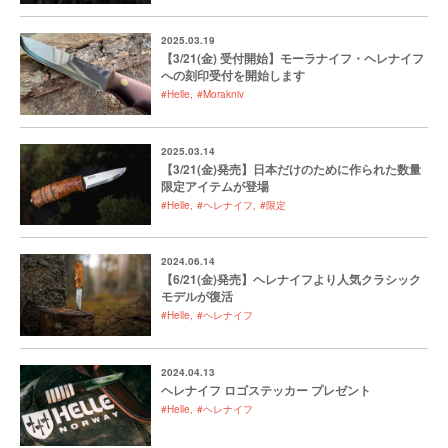
2025.03.19
【3/21(金) 受付開始】モーラナイフ・ヘレナイフ
への刻印受付を開始します
#Helle
#Morakniv
2025.03.14
【3/21(金)発売】日本だけのために作られた数量
限定アイテムが登場
#Helle
#ヘレナイフ
#限定
2024.06.14
【6/21(金)発売】ヘレナイフより人気クラシック
モデルが復活
#Helle
#ヘレナイフ
2024.04.13
ヘレナイフ ロゴステッカー プレゼント
#Helle
#ヘレナイフ