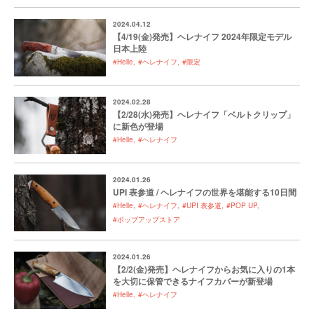
2024.04.12
【4/19(金)発売】ヘレナイフ 2024年限定モデル
日本上陸
#Helle
#ヘレナイフ
#限定
2024.02.28
【2/28(水)発売】ヘレナイフ「ベルトクリップ」
に新色が登場
#Helle
#ヘレナイフ
2024.01.26
UPI 表参道 / ヘレナイフの世界を堪能する10日間
#Helle
#ヘレナイフ
#UPI 表参道
#POP UP
#ポップアップストア
2024.01.26
【2/2(金)発売】ヘレナイフからお気に入りの1本
を大切に保管できるナイフカバーが新登場
#Helle
#ヘレナイフ