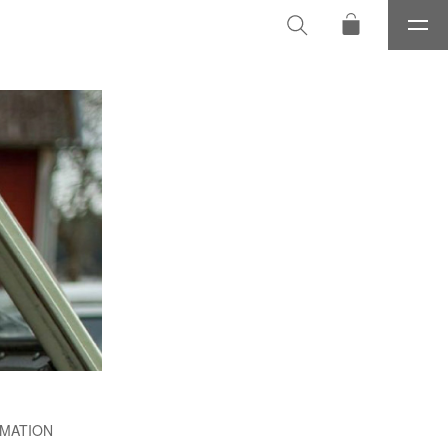
メ
ニ
ュ
ー
MATION