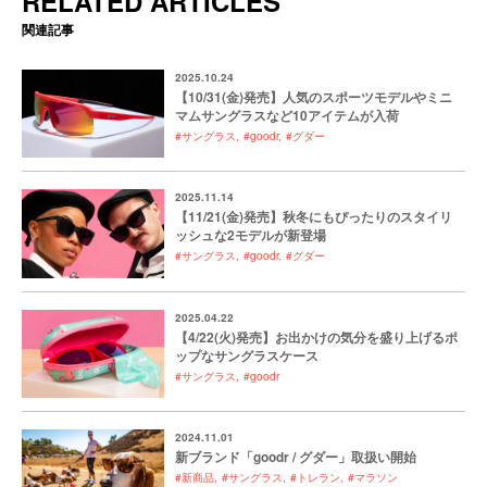
RELATED ARTICLES
関連記事
2025.10.24
【10/31(金)発売】人気のスポーツモデルやミニ
マムサングラスなど10アイテムが入荷
#サングラス
#goodr
#グダー
2025.11.14
【11/21(金)発売】秋冬にもぴったりのスタイリ
ッシュな2モデルが新登場
#サングラス
#goodr
#グダー
2025.04.22
【4/22(火)発売】お出かけの気分を盛り上げるポ
ップなサングラスケース
#サングラス
#goodr
2024.11.01
新ブランド「goodr / グダー」取扱い開始
#新商品
#サングラス
#トレラン
#マラソン