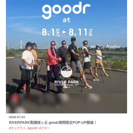
2026.07.24
RIVERPARK聖蹟桜ヶ丘 goodr期間限定POP-UP開催！
#サングラス
#goodr
#グダー