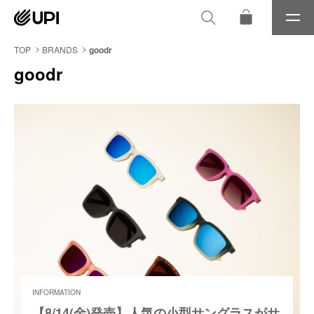
メ
ニ
ュ
TOP
BRANDS
goodr
ー
goodr
INFORMATION
【8/14(金)発売】人気の小型サングラスがサ