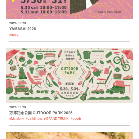
2026.05.29
YAMASAI 2026
#goodr
2026.05.29
万博記念公園 OUTDOOR PARK 2026
#Morakniv
#pathfinder
#GRAND TRUNK
#goodr