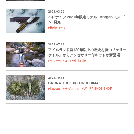
2021.03.20
ヘレナイフ 2021年限定モデル “Morgon/ モルゴ
ン”発売
#Helle
#ヘレ
2021.07.16
アイルランド発130年以上の歴史を持つ『ケリー
ケトル』からアクセサリー付キットが新登場
#ケリーケトル
#kellylkettle
2021.10.13
SAUNA TREK in TOKUSHIMA
#Savotta
#サヴォッタ
#UPI FRIENDS SHOP