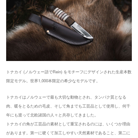
トナカイ (ノルウェー語でRein) をモチーフにデザインされた生産本数
限定モデル。世界1,000本限定の希少なモデルです。
トナカイはノルウェーで最も大切な動物とされ、タンパク質となる
肉、暖をとるための毛皮、そして角までも工芸品として使用し、何千
年にも渡って北欧諸国の人々と共存してきました。
トナカイの角が工芸品の素材として重宝されるのには、いくつか理由
があります。第一に硬くて加工しやすい天然素材であること、第二に