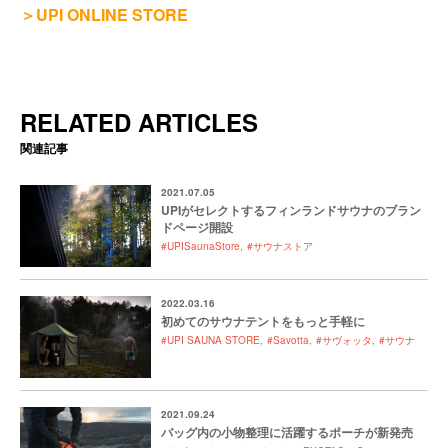
＞UPI ONLINE STORE
RELATED ARTICLES
関連記事
2021.07.05
UPIがセレクトするフィンランドサウナのブラン
ドページ開設
#UPISaunaStore
#サウナストア
2022.03.16
初めてのサウナテントをもっと手軽に
#UPI SAUNA STORE
#Savotta
#サヴォッタ
#サウナ
2021.09.24
バッグ内の小物整理に活躍するポーチが新発売