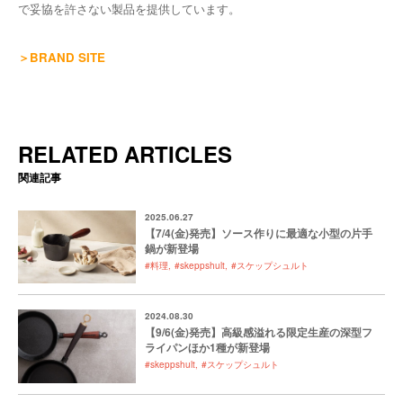
で妥協を許さない製品を提供しています。
＞BRAND SITE
RELATED ARTICLES
関連記事
2025.06.27
【7/4(金)発売】ソース作りに最適な小型の片手
鍋が新登場
#料理
#skeppshult
#スケップシュルト
2024.08.30
【9/6(金)発売】高級感溢れる限定生産の深型フ
ライパンほか1種が新登場
#skeppshult
#スケップシュルト