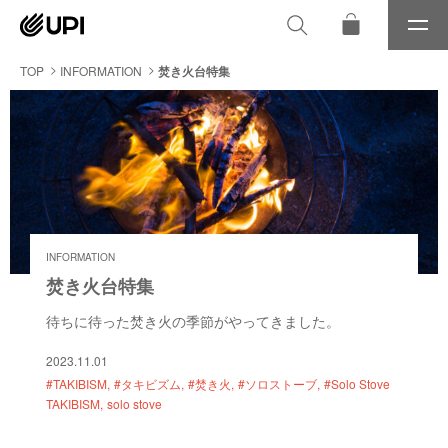
メ
ニ
ュ
TOP
INFORMATION
焚き火台特集
ー
INFORMATION
焚き火台特集
待ちに待った焚き火の季節がやってきました。
2023.11.01
#TAKIBISM
#タキビズム
#焚き火
#ソロストーブ
#Solo Stove
TAKIBISM
solo stove