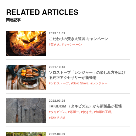
RELATED ARTICLES
関連記事
2023.11.01
こだわりの焚き火道具 キャンペーン
#焚き火
#キャンペーン
2021.10.15
ソロストーブ「レンジャー」の楽しみ方を広げ
る純正アクセサリーが新登場
#ソロストーブ
#Solo Stove
#レンジャー
2022.03.25
TAKIBISM （タキビズム）から新製品が登場
#タキビズム
#寒川一
#焚き火
#槙塚鉄工所
#TAKIBISM
2022.09.09