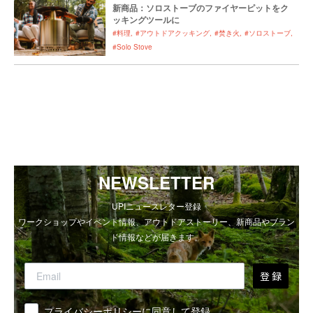
新商品：ソロストーブのファイヤーピットをク
ッキングツールに
#料理
#アウトドアクッキング
#焚き火
#ソロストーブ
#Solo Stove
NEWSLETTER
UPIニュースレター登録
ワークショップやイベント情報、アウトドアストーリー、新商品やブラン
ド情報などが届きます。
登 録
同意
プライバシーポリシーに同意して登録