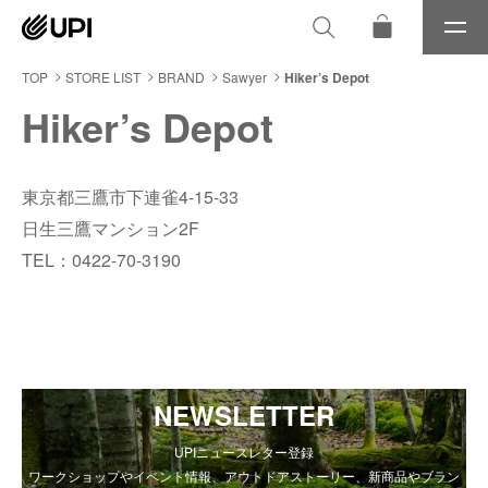
メ
ニ
ュ
TOP
STORE LIST
BRAND
Sawyer
Hiker’s Depot
ー
Hiker’s Depot
東京都三鷹市下連雀4-15-33
日生三鷹マンション2F
TEL：0422-70-3190
NEWSLETTER
UPIニュースレター登録
ワークショップやイベント情報、アウトドアストーリー、新商品やブラン